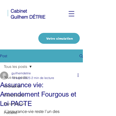
Cabinet
Guilhem DÉTRIE
Votre simulation
Post
Tous les posts
guilhemdetrie
Tous les posts
13 sept. 2025
2 min de lecture
Assurance vie:
Immobilier
Amendement Fourgous et
Prévoyance
Loi PACTE
Transmission
L’assurance-vie reste l’un des 
Fiscalité