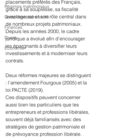
placements préférés des Français, 
Régimes matrimoniaux
grâce à sa souplesse, sa fiscalité 
avantageuse et son rôle central dans 
Complémentaire santé
de nombreux projets patrimoniaux.
Finances
Depuis les années 2000, le cadre 
Divers
juridique a évolué afin d’encourager 
les épargnants à diversifier leurs 
Economie
investissements et à moderniser leurs 
contrats.
Deux réformes majeures se distinguent 
: l’amendement Fourgous (2005) et la 
loi PACTE (2019).
Ces dispositifs peuvent concerner 
aussi bien les particuliers que les 
entrepreneurs et professions libérales, 
souvent déjà familiarisés avec des 
stratégies de gestion patrimoniale et 
de 
prévoyance profession libérale
.