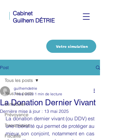
Cabinet
Guilhem DÉTRIE
Votre simulation
Post
Tous les posts
guilhemdetrie
Tous les posts
7 nov. 2023
1 min de lecture
La Donation Dernier Vivant
Immobilier
Dernière mise à jour :
13 mai 2025
Prévoyance
La donation dernier vivant (ou DDV) est 
Transmission
une libéralité qui permet de protéger au 
mieux son conjoint, notamment en cas 
Fiscalité