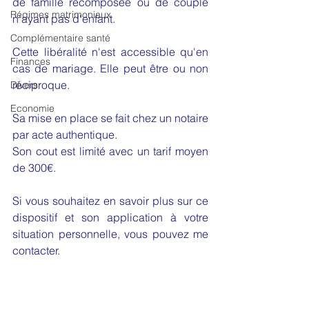
de famille recomposée ou de couple 
Régimes matrimoniaux
n'ayant pas d'enfant.
Complémentaire santé
Cette libéralité n'est accessible qu'en 
Finances
cas de mariage. Elle peut être ou non 
réciproque.
Divers
Economie
Sa mise en place se fait chez un notaire 
par acte authentique.
Son cout est limité avec un tarif moyen 
de 300€.
Si vous souhaitez en savoir plus sur ce 
dispositif et son application à votre 
situation personnelle, vous pouvez me 
contacter.