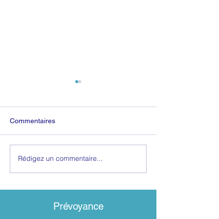
Commentaires
Rédigez un commentaire...
Les Régimes
Testament: modè
matrimoniaux
un couple PACS
Prévoyance​