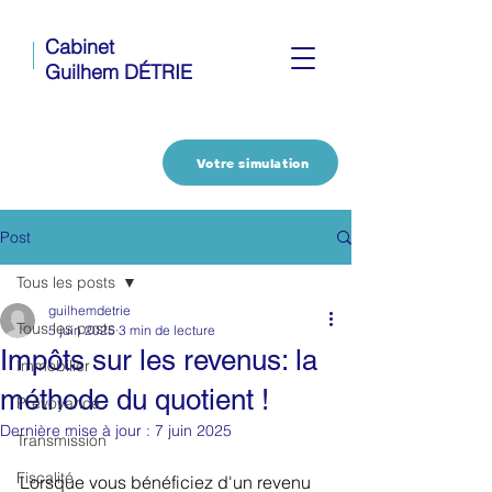
Cabinet
Guilhem DÉTRIE
Votre simulation
Post
Tous les posts
guilhemdetrie
Tous les posts
5 juin 2025
3 min de lecture
Impôts sur les revenus: la
Immobilier
méthode du quotient !
Prévoyance
Dernière mise à jour :
7 juin 2025
Transmission
Fiscalité
Lorsque vous bénéficiez d'un revenu 