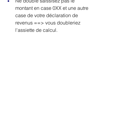
Ne double saissisez pas le 
montant en case 0XX et une autre 
case de votre déclaration de 
revenus ==> vous doubleriez 
l'assiette de calcul.
Besoin d'aide ou d'un conseil, c'est 
par ici !
Fiscalité
Voir tout
Posts récents