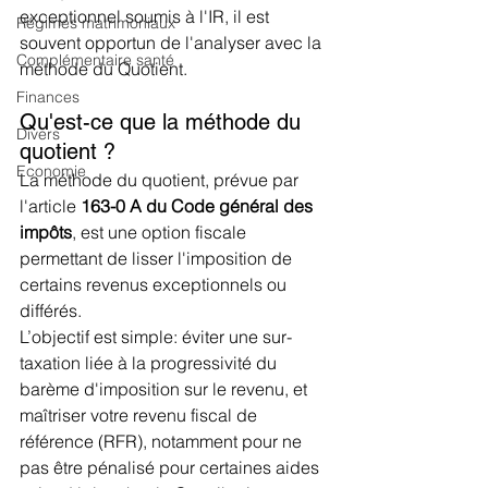
exceptionnel soumis à l'IR, il est 
Régimes matrimoniaux
souvent opportun de l'analyser avec la 
Complémentaire santé
méthode du Quotient.
Finances
Qu'est-ce que la méthode du 
Divers
quotient ?
Economie
La méthode du quotient, prévue par 
l'article 
163-0 A du Code général des 
impôts
, est une option fiscale 
permettant de lisser l'imposition de 
certains revenus exceptionnels ou 
différés. 
L’objectif est simple: éviter une sur-
taxation liée à la progressivité du 
barème d'imposition sur le revenu, et 
maîtriser votre revenu fiscal de 
référence (RFR), notamment pour ne 
pas être pénalisé pour certaines aides 