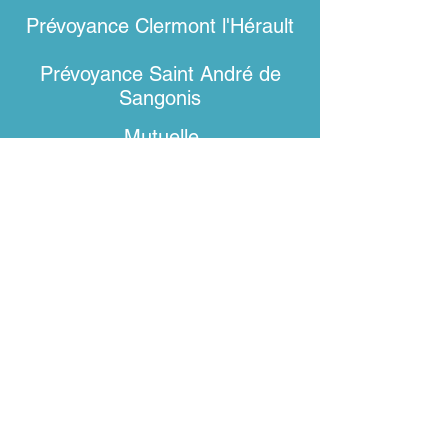
Prévoyance Clermont l'Hérault
Prévoyance Saint André de
Sangonis
Mutuelle
Retraite
Assurance emprunteur
Gestion de patrimoine
Localisation
140 Avenue Cardinal de Fleury
34725
Saint-Felix-De-Lodez