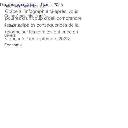
Dernière mise à jour :
15 mai 2025
Régimes matrimoniaux
Grâce à l’infographie ci-après, vous 
Complémentaire santé
pourrez d’un coup d’oeil comprendre 
les principales conséquences de la 
Finances
réforme sur les retraites qui entre en 
Divers
vigueur le 1ier septembre 2023:
Economie