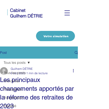
Cabinet
Guilhem DÉTRIE
Votre simulation
Post
Tous les posts
Guilhem DÉTRIE
Tous les posts
6 oct. 2023
1 min de lecture
Les principaux
Immobilier
changements apportés par
Prévoyance
la réforme des retraites de
Transmission
2023
Fiscalité