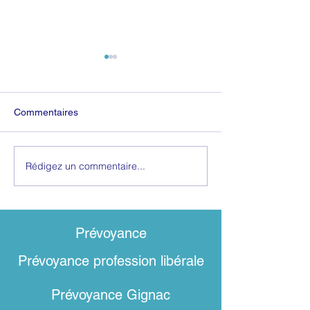
Commentaires
L'Épargne Hand
Bravo AGIPI (encore) !
Rédigez un commentaire...
Prévoyance​
Prévoyance profession libérale
Prévoyance
Gignac