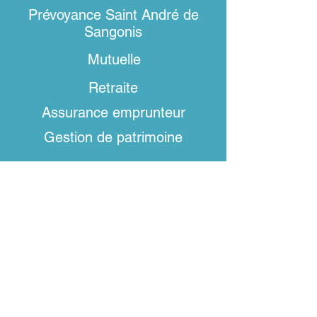
Prévoyance Saint André de
Sangonis
Mutuelle
Retraite
Assurance emprunteur
Gestion de patrimoine
Localisation
140 Avenue Cardinal de Fleury
34725
Saint-Felix-De-Lodez