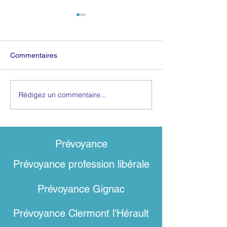
Commentaires
Rédigez un commentaire...
Comment réaliser une
Pourquoi souscri
résiliation de contrat de
prévoyance auto
prévoyance ? Lettre type
entrepreneur ?
Prévoyance​
Prévoyance profession libérale
Prévoyance
Gignac
Prévoyance Clermont l'Hérault