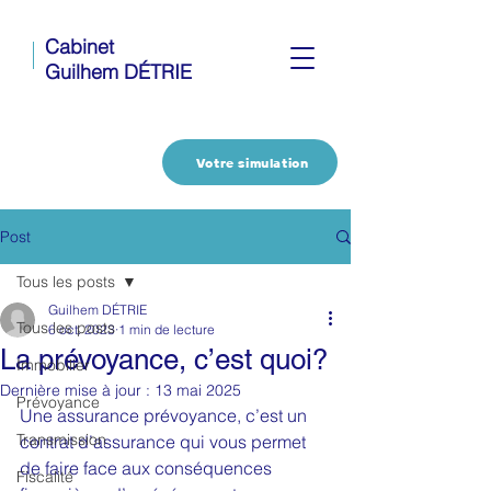
Cabinet
Guilhem DÉTRIE
Votre simulation
Post
Tous les posts
Guilhem DÉTRIE
Tous les posts
6 oct. 2023
1 min de lecture
La prévoyance, c’est quoi?
Immobilier
Dernière mise à jour :
13 mai 2025
Prévoyance
Une assurance prévoyance, c’est un 
Transmission
contrat d’assurance qui vous permet 
de faire face aux conséquences 
Fiscalité