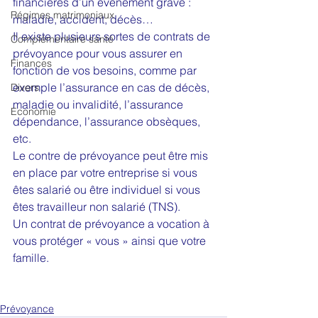
financières d’un événement grave : 
Régimes matrimoniaux
maladie, accident, décès…
Il existe plusieurs sortes de contrats de 
Complémentaire santé
prévoyance pour vous assurer en 
Finances
fonction de vos besoins, comme par 
exemple l’assurance en cas de décès, 
Divers
maladie ou invalidité, l’assurance 
Economie
dépendance, l’assurance obsèques, 
etc.
Le contre de prévoyance peut être mis 
en place par votre entreprise si vous 
êtes salarié ou être individuel si vous 
êtes travailleur non salarié (TNS).
Un contrat de prévoyance a vocation à 
vous protéger « vous » ainsi que votre 
famille.
Prévoyance