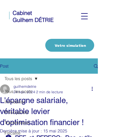
Cabinet
Guilhem DÉTRIE
Votre simulation
Post
Tous les posts
guilhemdetrie
Tous les posts
24 nov. 2024
2 min de lecture
L'épargne salariale,
Immobilier
véritable levier
Prévoyance
d'optimisation financier !
Transmission
Dernière mise à jour :
15 mai 2025
Fiscalité