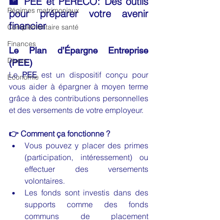
🏦 PEE et PERECO: Des outils 
Régimes matrimoniaux
pour préparer votre avenir 
financier 
Complémentaire santé
Finances
Le Plan d’Épargne Entreprise 
Divers
(PEE)
Le 
PEE
 est un dispositif conçu pour 
Economie
vous aider à épargner à moyen terme 
grâce à des contributions personnelles 
et des versements de votre employeur.
👉 Comment ça fonctionne ?
Vous pouvez y placer des primes 
(participation, intéressement) ou 
effectuer des versements 
volontaires.
Les fonds sont investis dans des 
supports comme des fonds 
communs de placement 