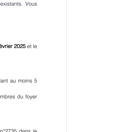
xistants. Vous 
évrier 2025
 et le 
ant au moins 5 
embres du foyer 
 n°2735 dans le 