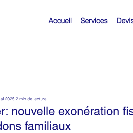
Accueil
Services
Devi
Prévoyance
Transmission
Fiscalité
ai 2025
2 min de lecture
Complémentaire santé
Finances
Divers
r: nouvelle exonération fi
dons familiaux