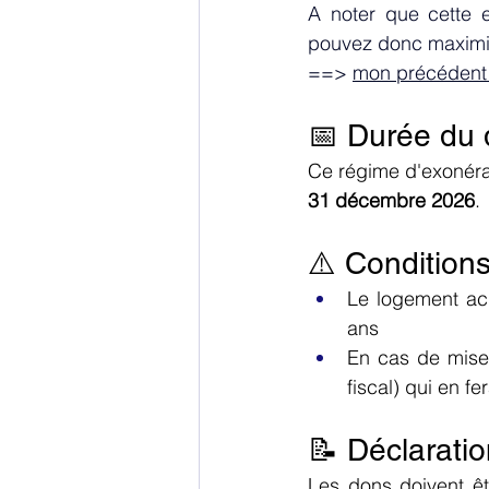
A noter que cette e
pouvez donc maximis
==> 
mon précédent a
📅 Durée du d
Ce régime d'exonérat
31 décembre 2026
.
⚠️ Condition
Le logement acq
ans
En cas de mise 
fiscal) qui en f
📝 Déclarati
Les dons doivent êtr