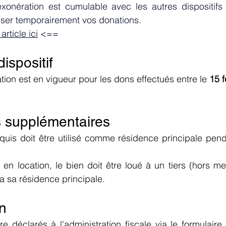
xonération est cumulable avec les autres dispositifs e
er temporairement vos donations. 
rticle ici
 <==
ispositif
ion est en vigueur pour les dons effectués entre le 
15 f
s supplémentaires
uis doit être utilisé comme résidence principale pend
en location, le bien doit être loué à un tiers (hors m
era sa résidence principale.
on
e déclarés à l'administration fiscale via le formulaire